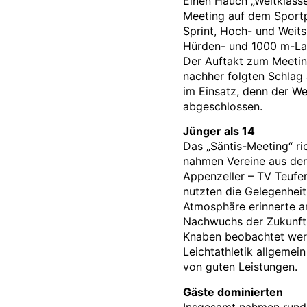
Einen Hauch „Weltklasse
Meeting auf dem Sportp
Sprint, Hoch- und Weits
Hürden- und 1000 m-Lau
Der Auftakt zum Meeting
nachher folgten Schlag 
im Einsatz, denn der W
abgeschlossen.
Jünger als 14
Das „Säntis-Meeting“ ric
nahmen Vereine aus der
Appenzeller – TV Teufen
nutzten die Gelegenheit
Atmosphäre erinnerte an
Nachwuchs der Zukunft
Knaben beobachtet werd
Leichtathletik allgeme
von guten Leistungen.
Gäste dominierten
Insgesamt nahmen rund 