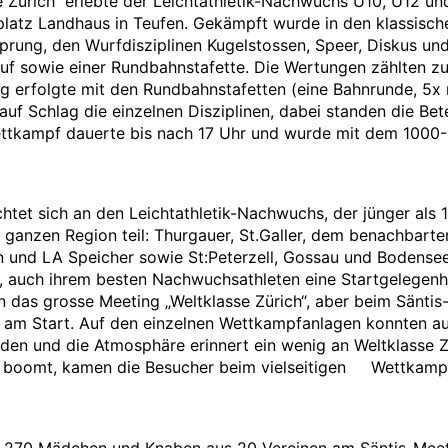
 Zürich“ erlebte der Leichtathletik-Nachwuchs U10, U12 un
latz Landhaus in Teufen. Gekämpft wurde in den klassische
prung, den Wurfdisziplinen Kugelstossen, Speer, Diskus und
f sowie einer Rundbahnstafette. Die Wertungen zählten z
 erfolgte mit den Rundbahnstafetten (eine Bahnrunde, 5x r
auf Schlag die einzelnen Disziplinen, dabei standen die Be
ettkampf dauerte bis nach 17 Uhr und wurde mit dem 1000-
htet sich an den Leichtathletik-Nachwuchs, der jünger als 14
 ganzen Region teil: Thurgauer, St.Galler, dem benachbart
 und LA Speicher sowie St:Peterzell, Gossau und Bodensee –
, auch ihrem besten Nachwuchsathleten eine Startgelegenhe
 das grosse Meeting „Weltklasse Zürich“, aber beim Säntis-
 am Start. Auf den einzelnen Wettkampfanlagen konnten 
en und die Atmosphäre erinnert ein wenig an Weltklasse Z
in boomt, kamen die Besucher beim vielseitigen Wettkam
270 Mädchen und Knaben aus 20 Vereinen am Säntis-Meeti