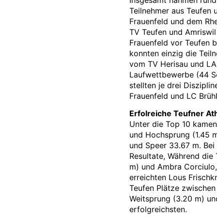
Teilnehmer aus Teufen u
Frauenfeld und dem Rhei
TV Teufen und Amriswil 
Frauenfeld vor Teufen b
konnten einzig die Teil
vom TV Herisau und LAR
Laufwettbewerbe (44 Ser
stellten je drei Diszip
Frauenfeld und LC Brüh
Erfolreiche Teufner At
Unter die Top 10 kamen
und Hochsprung (1.45 m)
und Speer 33.67 m. Bei 
Resultate, Während die
m) und Ambra Corciulo,a
erreichten Lous Frischk
Teufen Plätze zwischen 
Weitsprung (3.20 m) und
erfolgreichsten.