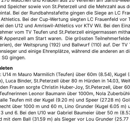
nd Speicher sowie von St.Peterzell und die Mehrzahl aus 
ntal. Bei der Rundbahnstafette gingen die Siege an LC Frau
Athletics. Bei der Cup-Wertung siegten LC Frauenfeld vor 
ei den U12 und Amriswil-Athletics vor KTV Wil. Bei den Ei
nehmer vom TV Teufen und St.Peterzell einigermassen mithal
 Appenzell am Start waren. Die grössten Teilnehmerfelde
ien), der Weitsprung (192) und Ballwurf (110) auf. Der TV 
linensieger und einige Ehrenplätze, während die anderen an 
l SG gingen.
hleten
: U14 m Mauro Marmilich (Teufen) über 60m (8.54), Kugel (
, Luca Binder, St.Peterzell über 80 m Hürden in 14.03, Wei
den Frauen sorgte Christin Huber-Joy, St.Peterzell, über 6
 Teufnerinnen Leonor Baumann über 1000m, Nola Zuberbühl
lle Teufen mit der Kugel (9.20 m) und Speer (27.28 m) Gol
necht über 1000 m und 60 m, Lino Grunder (Kugel 6.05 m) un
3 und 6. Bei den U10 war Gabriel Baumeier über 50 m (8.53
 mit dem Ball (31.59 m) als Sieger vor Lou Grunder (25.77