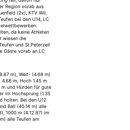
der Region vorab aus
enfeld (2x), KTV Wil,
Teufen bei den U14, LC
nzelwettbewerben
ten, da keine Athleten
r wiesen die
Teufen und St.Peterzell
die Gäste vorab an LC
8.87 m), Weit- (4.68 m)
t 4.68 m, Hoch 1.45 m
0 m und Hürden für gute
er im Hochsprung (1.35
d holten. Bei den U12
d Ball (40.14 m) alle
), 1000 m (4:12.87) im
 m) alle Teufen am