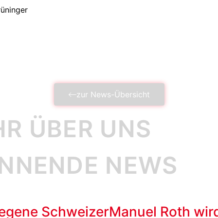
rüninger
zur News-Übersicht
HR ÜBER UNS
ANNENDE NEWS
egene Schweizer
Manuel Roth wir