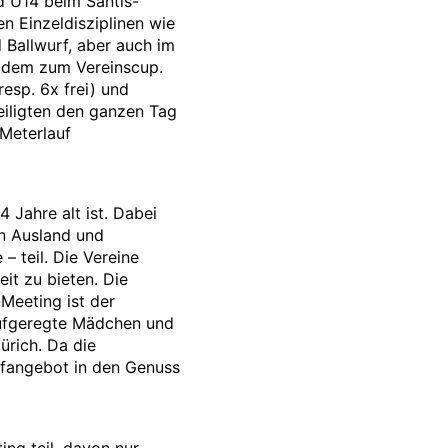
d U14 beim Säntis-
n Einzeldisziplinen wie
 Ballwurf, aber auch im
udem zum Vereinscup.
esp. 6x frei) und
teiligten den ganzen Tag
Meterlauf
 Jahre alt ist. Dabei
en Ausland und
 teil. Die Vereine
it zu bieten. Die
Meeting ist der
aufgeregte Mädchen und
ürich. Da die
pfangebot in den Genuss
ng teil, davon nur