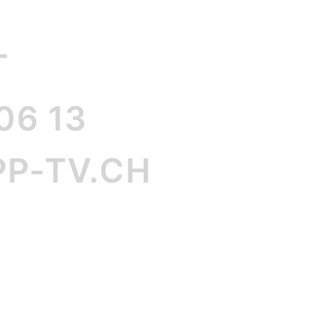
T
06 13
P-TV.CH