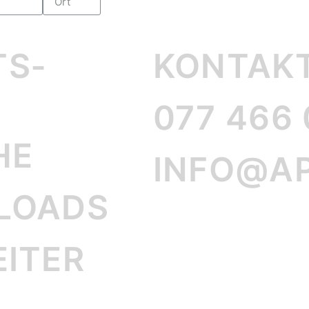
TS­
KONTAK
077 466 
HE
INFO@AP
NLOADS
EITER