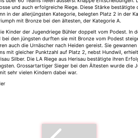
teils über 60 Teams fielen äusserst knappe Entscheidungen. 
rosse und auch erfolgreiche Riege. Diese Stärke bestätigte
n in der allerjüngsten Kategorie, belegten Platz 2 in der K
riumph mit Bronze bei den ältesten, der Kategorie A.
die Kinder der Jugendriege Bühler doppelt vom Podest. In 
d bei den jüngsten durften sie mit Bronze vom Podest steige
n auch die Urnäscher nach Heiden gereist. Sie gewannen i
s mit gleicher Punktzahl auf Platz 2, nebst Hundwil, erhie
sau Silber. Die LA Riege aus Herisau bestätigte ihren Erfol
üngsten. Grossartartiger Sieger bei den Ältesten wurde die 
 mit sehr vielen Kindern dabei war.
ler