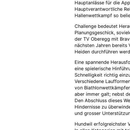
Hauptanlässe für die Ap
Hauptverantwortliche Reb
Hallenwettkampf so belieb
Challenge bedeutet Herau
Planungsgeschick, soviel
der TV Oberegg mit Bravo
nächsten Jahren bereits 
Heiden durchführen werd
Eine spannende Herausfor
eine spielerische Hinführ
Schnelligkeit richtig ein
Verschiedene Laufformen
von Biathlonwettkämpfen
aber immer galt; nebst de
Den Abschluss dieses Wet
Hindernisse zu überwind
und grosser Unterstützu
Hundwil erfolgreichster 