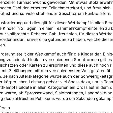
penzeller Turnnachwuchs geworden. Mit etwas Stolz erwähn
ecca Gabi den erneuten Teilnehmerrekord, und freut sich, d
t ist und so viele strahlender Gesichter um Punkte eifern.
sforderung und dies gilt für dieser Wettkampf in allen Bere
e Kinder in 2 Tagen in einem Teammehrkampf einteilen zu kö
ur vollbrachte. Rebecca Gabi freut sich, für diesen Wettka
Vorderländer Turnvereine gefunden zu haben, welche diese
en.
derung stellt der Wettkampf auch für die Kinder dar. Einig
ung zu Leichtathletik. In verschiedenen Sprintformen gilt es
zuschätzen oder Karten zu ersprinten und diese auch noch r
 mit Zielübungen mit den verschiedensten Wurfgeräten ü
. Je nach Alterskategorie wurde auch der Schwierigkeitsgr
r körperlichen Leistung gehört viel Spass dazu, um in Team
tkampfs bildete in allen Kategorien ein Crosslauf in dem d
en waren, ob Sprossenwand, Slalomstangen, Langbänke oder
ng des zahlreichen Publikums wurde um Sekunden gekämpf
Verein