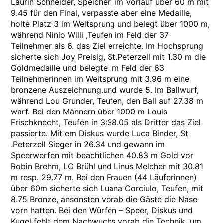
Laurin Schneider, Speicher, im Vorlauf über 60 m mit
9.45 für den Final, verpasste aber eine Medaille,
holte Platz 3 im Weitsprung und belegt über 1000 m,
während Ninio Willi ,Teufen im Feld der 37
Teilnehmer als 6. das Ziel erreichte. Im Hochsprung
sicherte sich Joy Preisig, St.Peterzell mit 1.30 m die
Goldmedaille und belegte im Feld der 63
Teilnehmerinnen im Weitsprung mit 3.96 m eine
bronzene Auszeichnung.und wurde 5. Im Ballwurf,
während Lou Grunder, Teufen, den Ball auf 27.38 m
warf. Bei den Männern über 1000 m Louis
Frischknecht, Teufen in 3:38.05 als Dritter das Ziel
passierte. Mit em Diskus wurde Luca Binder, St
.Peterzell Sieger in 26.34 und gewann im
Speerwerfen mit beachtlichen 40.83 m Gold vor
Robin Brehm, LC Brühl und Linus Melcher mit 30.81
m resp. 29.77 m. Bei den Frauen (44 Läuferinnen)
über 60m sicherte sich Luana Corciulo, Teufen, mit
8.75 Bronze, ansonsten vorab die Gäste die Nase
vorn hatten. Bei den Würfen – Speer, Diskus und
Kugel fehlt dem Nachwuchs vorab die Technik, um