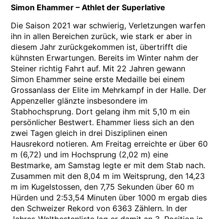
Simon Ehammer – Athlet der Superlative
Die Saison 2021 war schwierig, Verletzungen warfen
ihn in allen Bereichen zurück, wie stark er aber in
diesem Jahr zurückgekommen ist, übertrifft die
kühnsten Erwartungen. Bereits im Winter nahm der
Steiner richtig Fahrt auf. Mit 22 Jahren gewann
Simon Ehammer seine erste Medaille bei einem
Grossanlass der Elite im Mehrkampf in der Halle. Der
Appenzeller glänzte insbesondere im
Stabhochsprung. Dort gelang ihm mit 5,10 m ein
persönlicher Bestwert. Ehammer liess sich an den
zwei Tagen gleich in drei Disziplinen einen
Hausrekord notieren. Am Freitag erreichte er über 60
m (6,72) und im Hochsprung (2,02 m) eine
Bestmarke, am Samstag legte er mit dem Stab nach.
Zusammen mit den 8,04 m im Weitsprung, den 14,23
m im Kugelstossen, den 7,75 Sekunden über 60 m
Hürden und 2:53,54 Minuten über 1000 m ergab dies
den Schweizer Rekord von 6363 Zählern. In der
Jahres-Weltbestenliste lag er damit an 3. Position in