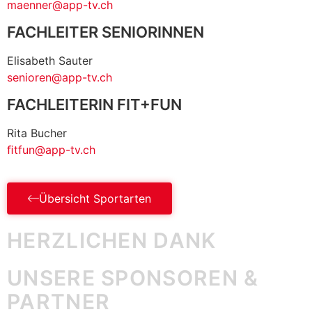
maenner
@
app-tv.ch
FACHLEITER SENIORINNEN
Elisabeth Sauter
senioren
@
app-tv.ch
FACHLEITERIN FIT+FUN
Rita Bucher
ﬁtfun
@
app-tv.ch
Übersicht Sportarten
HERZLICHEN DANK
UNSERE SPONSOREN &
PARTNER