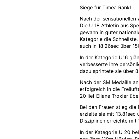
Siege für Timea Rankl
Nach der sensationellen
Die U 18 Athletin aus Spei
gewann in guter nationale
Kategorie die Schnellste.
auch in 18.26sec über 1
In der Kategorie U16 glän
verbesserte ihre persönl
dazu sprintete sie über 8
Nach der SM Medaille an 
erfolgreich in die Freilu
20 lief Eliane Troxler üb
Bei den Frauen stieg die
erzielte sie mit 13.81se
Disziplinen erreichte mi
In der Kategorie U 20 bel
sec über 110m Hürden. Bei