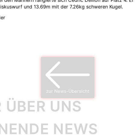
iskuswurf und 13.69m mit der 7.26kg schweren Kugel.
ler
zur News-Übersicht
 ÜBER UNS
NNENDE NEWS