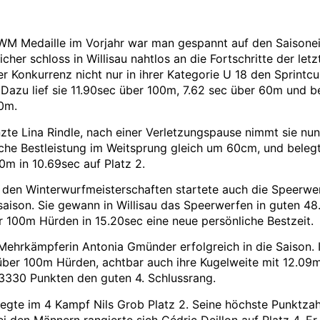
 WM Medaille im Vorjahr war man gespannt auf den Saisonei
cher schloss in Willisau nahtlos an die Fortschritte der letz
r Konkurrenz nicht nur in ihrer Kategorie U 18 den Sprintc
 Dazu lief sie 11.90sec über 100m, 7.62 sec über 60m und b
50m.
zte Lina Rindle, nach einer Verletzungspause nimmt sie nun 
iche Bestleistung im Weitsprung gleich um 60cm, und beleg
0m in 10.69sec auf Platz 2.
den Winterwurfmeisterschaften startete auch die Speerwerf
ftsaison. Sie gewann in Willisau das Speerwerfen in guten 4
er 100m Hürden in 15.20sec eine neue persönliche Bestzeit.
 Mehrkämpferin Antonia Gmünder erfolgreich in die Saison. I
c über 100m Hürden, achtbar auch ihre Kugelweite mit 12.09
t 3330 Punkten den guten 4. Schlussrang.
egte im 4 Kampf Nils Grob Platz 2. Seine höchste Punktzahl
 den Männern rangierte sich Cédric Deillon auf Platz 4. Er