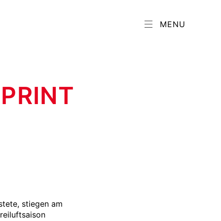
MENU
SPRINT
tete, stiegen am
eiluftsaison