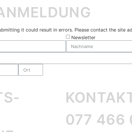
-ANMELDUNG
itting it could result in errors. Please contact the site ad
Newsletter
TS­
KONTAK
077 466 