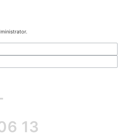
ministrator.
T
06 13