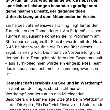
„Fit+Fun“ an. Das Wochenende wurde nebst den
sportlichen Leistungen besonders geprägt vom
gemeinsamen Einsatz, der gegenseitigen
Unterstützung und dem Miteinander im Verein.
Ein halbes Jahr intensives Training liegt hinter den
Turnerinnen der Damenriege 1. Am Eidgenössischen
Turnfest in Lausanne konnten sie ihr Programm am
Stufenbarren zeigen. Ihr Einsatz wurde mit der Note
8.45 belohnt woraufhin die Freude über dieses
Ergebnis riesig war. Die intensive Vorbereitung und
der spürbare Teamgeist stärkten den Zusammenhalt
– aus Turnkolleginnen wurde ein eingespieltes Team,
das in Lausanne noch mehr zusammengewachsen
ist.
Gemeinschaftserlebnis am See und im Wettkampf
Im Zentrum des Tages stand nicht nur der
Wettkampf, sondern auch das Miteinander.
Besonders die Damenriege 2 zeigte beim Wettkampf
in der Disziplin „Fit+Fun“ viel Einsatz und Spielfreude
– unterstützt von den anderen Turnerinnen, die