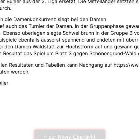
r Bühler aus der 2. Liga ersetzt. Die Mittelländer setzten s
urch.
ch die Damenkonkurrenz siegt bei den Damen
ief auch das Turnier der Damen. In der Gruppenphase gewan
. Ebenso überlegen siegte Schwellbrunn in der Gruppe B vo
alspiele ebenfalls äusserst spannend und endeten mit über
h bei den Damen Waldstatt zur Höchstform auf und gewann 
m Resultat das Spiel um Platz 3 gegen Schönengrund-Wald
allen Resultaten und Tabellen kann Nachgang auf https://www
ufen werden.
ller
zur News-Übersicht