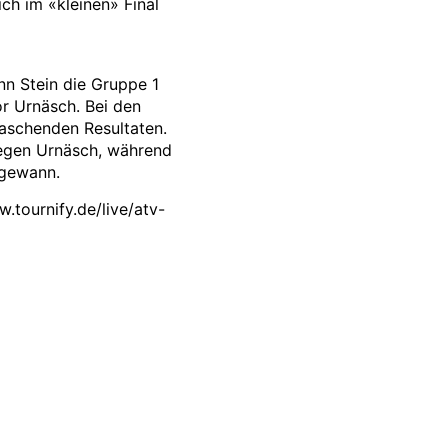
ich im «kleinen» Final
n Stein die Gruppe 1
r Urnäsch. Bei den
raschenden Resultaten.
gegen Urnäsch, während
 gewann.
.tournify.de/live/atv-