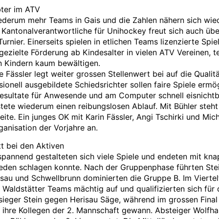
ter im ATV
derum mehr Teams in Gais und die Zahlen nähern sich wie
Kantonalverantwortliche für Unihockey freut sich auch übe
rnier. Einerseits spielen in etlichen Teams lizenzierte Spiel
e gezielte Förderung ab Kindesalter in vielen ATV Vereinen, 
 Kindern kaum bewältigen.
 Fässler legt weiter grossen Stellenwert bei auf die Qualitä
ionell ausgebildete Schiedsrichter sollen faire Spiele ermö
esultate für Anwesende und am Computer schnell eisnichtb
tete wiederum einen reibungslosen Ablauf. Mit Bühler steht
eite. Ein junges OK mit Karin Fässler, Angi Tschirki und Mi
ganisation der Vorjahre an.
t bei den Aktiven
pannend gestalteten sich viele Spiele und endeten mit kna
 jeden schlagen konnte. Nach der Gruppenphase führten Ste
au und Schwellbrunn dominierten die Gruppe B. Im Viertelf
 Waldstätter Teams mächtig auf und qualifizierten sich für 
ssieger Stein gegen Herisau Säge, während im grossen Final 
 ihre Kollegen der 2. Mannschaft gewann. Absteiger Wolfha